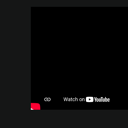
Wir drücken unserem
Gesellschafter Nico und dem
ganzen Team die Daumen für
einen erfolgreiche Saison 2021.