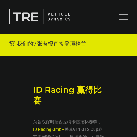
Skip
to
content
🏆 我们的7张海报直接登顶榜首
ID Racing 赢得比
赛
为备战保时捷西克特卡雷拉杯赛季，
ID Racing GmbH
携其911 GT3 Cup赛
车来到我们这里——目标明确：在接近