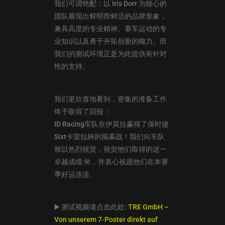
我们可谓绝配：以 Iris Dorr 为核心的
团队展现出鲜明而鲜活的品牌形象，
兼具高度的专业精神、赛车运动的专
业知识以及勇于开拓创新的魄力。而
我们的测试环境正是为此提供有针对
性的支持。
我们更欣喜地看到，密集的准备工作
终于取得了回报：
ID Racing车队在伊莫拉赢得了保时捷
Sixt卡雷拉杯的揭幕战！我们向车队
致以热烈祝贺，祝贺他们取得的这一
卓越成绩 🌺，并衷心祝愿他们在本赛
季好运连连。
▶️ 测试视频请点击此处:
TRE GmbH –
Von unserem 7‑Poster direkt auf