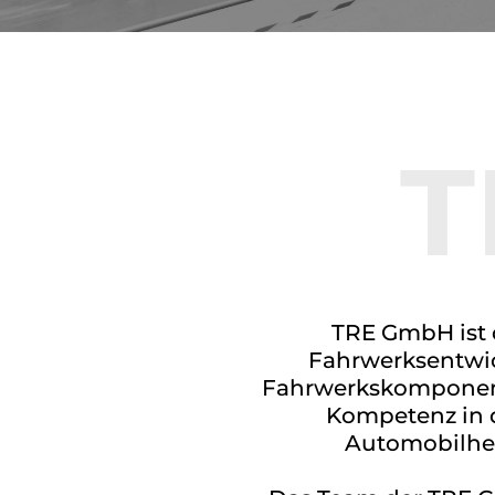
T
TRE GmbH ist 
Fahrwerksentwic
Fahrwerkskomponent
Kompetenz in 
Automobilhers