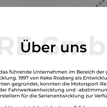
RE Gm
Über uns
das führende Unternehmen im Bereich der 
klung. 1997 von Keke Rosberg als Entwick
en gegründet, konnten die Motorsport-Ren
der Fahrwerksentwicklung und -abstimmu
tellern für die Serienentwicklung zur Verfü