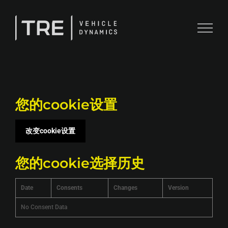
Skip
to
content
您的cookie设置
改变cookie设置
您的cookie选择历史
Date
Consents
Changes
Version
No Consent Data