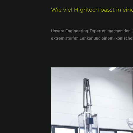
Wie viel Hightech passt in ei
Unsere Engineering-Experten machen den Un
extrem steifen Lenker und einem ikonischen